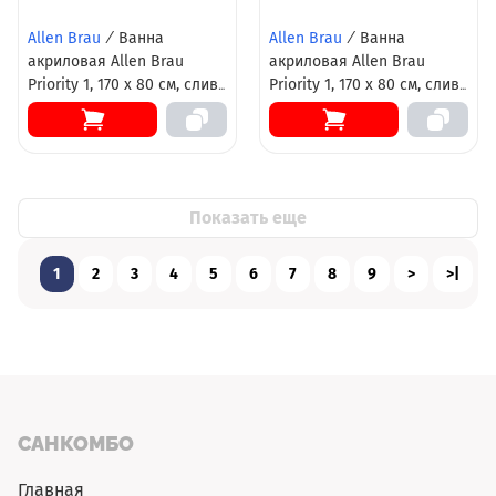
Allen Brau
/
Ванна
Allen Brau
/
Ванна
акриловая Allen Brau
акриловая Allen Brau
Priority 1, 170 х 80 см, слив-
Priority 1, 170 х 80 см, слив-
перелив в комплекте,
перелив в комплекте,
белая матовая, 2.31001.21
белая, 2.31001.20
Показать еще
1
2
3
4
5
6
7
8
9
>
>|
САНКОМБО
Главная