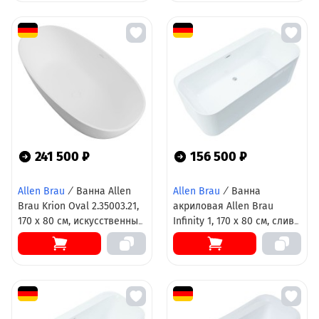
241 500 ₽
156 500 ₽
Allen Brau
/
Ванна Allen
Allen Brau
/
Ванна
Brau Krion Oval 2.35003.21,
акриловая Allen Brau
170 х 80 см, искусственный
Infinity 1, 170 х 80 см, слив-
камень, цвет белый
перелив в комплекте,
матовый
белая матовая, 2.21001.21