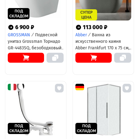
ПОД
СУПЕР
СКЛАДОМ
ЦЕНА
6 900 ₽
113 000 ₽
GROSSMAN
/
Подвесной
Abber
/
Ванна из
унитаз Grossman Торнадо
искусственного камня
GR-4483SQ, безободковый,
Abber Frankfurt 170 х 75 см,
крышка-сиденье
светло - серая матовая,
микролифт, белый
AM9941MLG
ПОД
ПОД
СКЛАДОМ
СКЛАДОМ