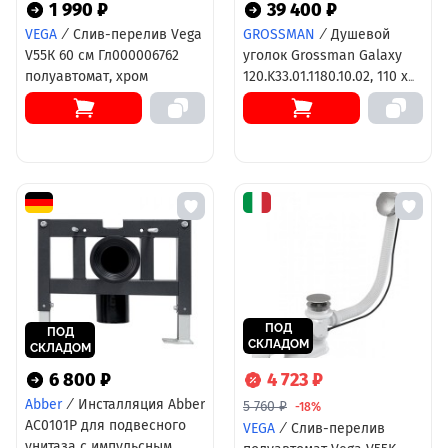
1 990 ₽
39 400 ₽
VEGA
/
Слив-перелив Vega
GROSSMAN
/
Душевой
V55К 60 см Гл000006762
уголок Grossman Galaxy
полуавтомат, хром
120.K33.01.1180.10.02, 110 х
80 см, стекло шиншилла,
профиль хром
ПОД
ПОД
СКЛАДОМ
СКЛАДОМ
6 800 ₽
4 723 ₽
Abber
/
Инсталляция Abber
5 760 ₽
-18%
AC0101P для подвесного
VEGA
/
Слив-перелив
унитаза с импульсным