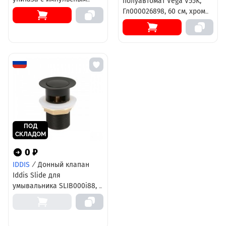
полуавтомат Vega V55K,
смывом
Гл000026898, 60 см, хром
матовый
ПОД
СКЛАДОМ
0 ₽
IDDIS
/
Донный клапан
Iddis Slide для
умывальника SLIB000i88, с
переливом, черный