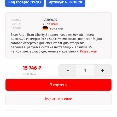
Код товара: 511293
Артикул: 4.33010.20
Артикул:
4.33010.20
Бренд:
Allen Brau
Страна:
Германия
Биде Allen Brau Liberty 2 подвесное, цвет белый глянец,
4.33010.20 Размеры: 36.7 х 51.8 х 29 смМонтаж: подвеснойОдно
готовое отверстие для смесителяОдно отверстие
переливаТребуется система инсталляцииГарантия: 25
летКомплектация: биде, комплект креплений.
Развернуть
15 746 ₽
-
+
22 820 ₽
В корзину
Купить в 1 клик