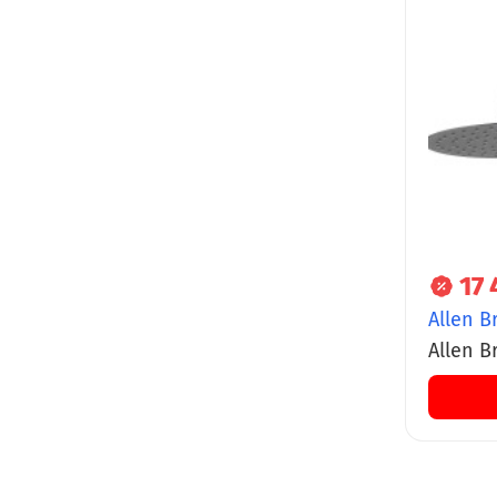
17 
Allen B
Allen B
30 см,
браши