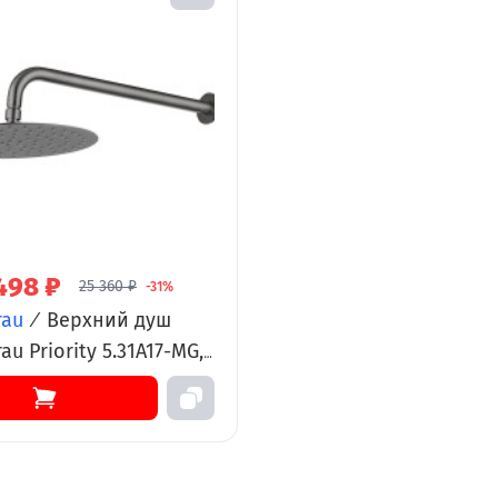
498 ₽
25 360 ₽
-31%
rau
/
Верхний душ
rau Priority 5.31A17-MG,
 с держателем, графит
рованный