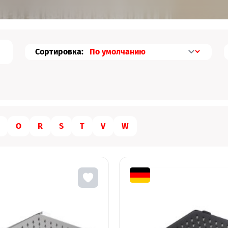
Сортировка:
O
R
S
T
V
W