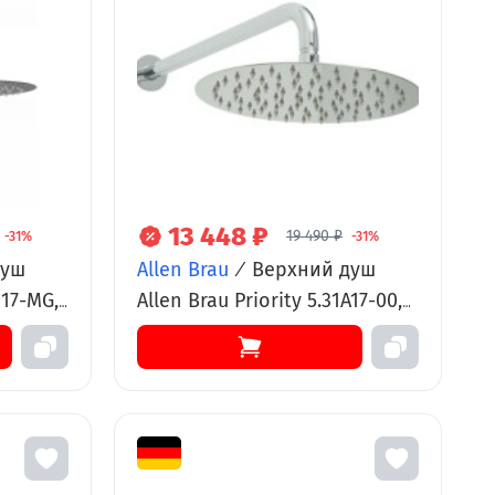
13 448 ₽
19 490 ₽
-31%
-31%
душ
Allen Brau
/
Верхний душ
017-MG,
Allen Brau Priority 5.31A17-00,
графит
Slim круглый, 30 х 30 см,
нержавеющая сталь, хром