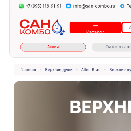
+7 (995) 116-91-91
info@san-combo.ru
T
Каталог
Акции
Статьи о сан
Главная
-
Верхние души
-
Allen Brau
-
Верхние ду
ВЕРХН