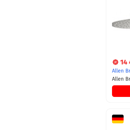
14
Allen B
Allen B
Slim кр
нержав
браши