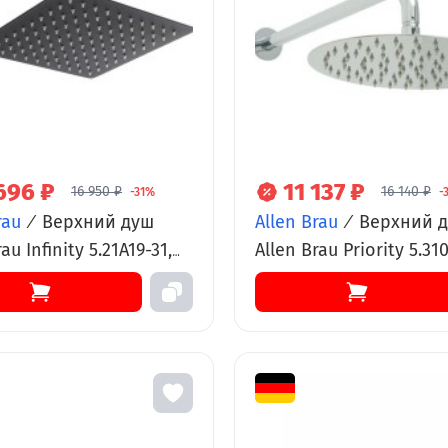
696 ₽
11 137 ₽
16 950 ₽
16 140 ₽
-31%
-
rau
/
Верхний душ
Allen Brau
/
Верхний 
au Infinity 5.21A19-31,
Allen Brau Priority 5.31
адратный, 30 х 30 см,
Slim круглый, 25 х 25 с
й матовый
нержавеющая сталь, 