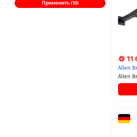
Применить (
13
)
11 
Allen B
Allen Br
Slim кв
черны