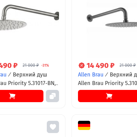
 490 ₽
14 490 ₽
21 000 ₽
21 000 ₽
-31%
rau
/
Верхний душ
Allen Brau
/
Верхний 
rau Priority 5.31017-BN,
Allen Brau Priority 5.31
углый, 25 х 25 см,
50 см, с держателем, 
еющая сталь, никель
браш
рованный