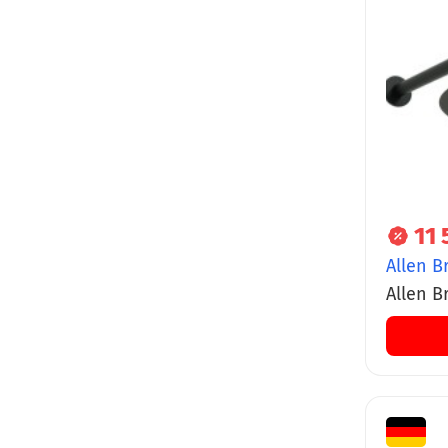
11 
Allen B
Allen Br
Slim кр
нержав
матов