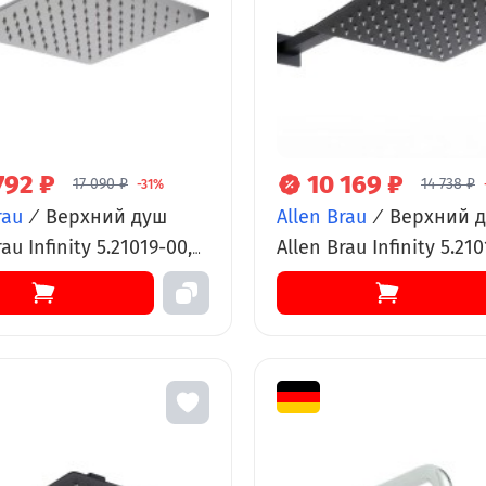
792 ₽
10 169 ₽
17 090 ₽
14 738 ₽
-31%
rau
/
Верхний душ
Allen Brau
/
Верхний 
au Infinity 5.21019-00,
Allen Brau Infinity 5.210
адратный, 25 х 25 см,
Slim квадратный, 25 х 
черный матовый