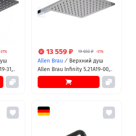
13 559 ₽
19 650 ₽
-31%
-31%
душ
Allen Brau
/
Верхний душ
19-31,
Allen Brau Infinity 5.21A19-00,
25 см,
Slim квадратный, 30 х 30 см,
хром