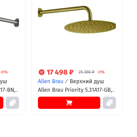
17 498 ₽
25 360 ₽
-31%
-31%
душ
Allen Brau
/
Верхний душ
A17-BN,
Allen Brau Priority 5.31A17-GB,
м,
30 см, с держателем, золото
никель
брашированное