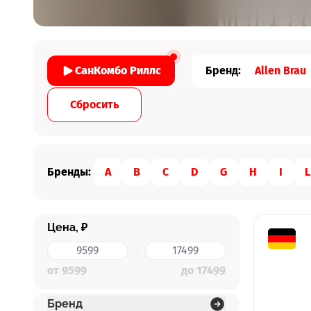
Бренд:
Allen Brau
СанКомбо Риллс
Cбросить
Бренды:
A
B
C
D
G
H
I
L
Цена, ₽
-
от 9599
до 17499
Бренд