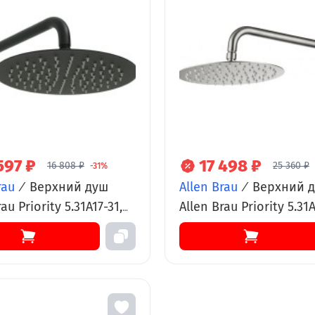
597 ₽
17 498 ₽
16 808 ₽
25 360 ₽
-31%
rau
/
Верхний душ
Allen Brau
/
Верхний 
au Priority 5.31A17-31,
Allen Brau Priority 5.31
углый, 30 х 30 см,
Slim круглый, 30 х 30 с
еющая сталь, черный
нержавеющая сталь, 
ый
брашированный