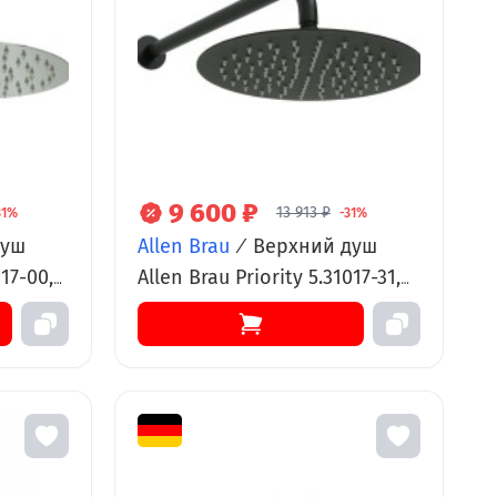
9 600 ₽
13 913 ₽
31%
-31%
душ
Allen Brau
/
Верхний душ
017-00,
Allen Brau Priority 5.31017-31,
м,
Slim круглый, 25 х 25 см,
хром
нержавеющая сталь, черный
матовый