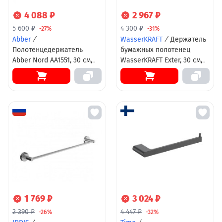
4 088 ₽
2 967 ₽
5 600 ₽
4 300 ₽
-27%
-31%
Abber
/
WasserKRAFT
/
Держатель
Полотенцедержатель
бумажных полотенец
Abber Nord AA1551, 30 см,
WasserKRAFT Exter, 30 см,
цвет хром
бронза, K-5291
1 769 ₽
3 024 ₽
2 390 ₽
4 447 ₽
-26%
-32%