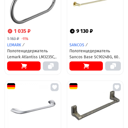
1 035 ₽
9 130 ₽
1 163 ₽
-11%
LEMARK
/
SANCOS
/
Полотенцедержатель
Полотенцедержатель
Lemark Atlantiss LM3235C,
Sancos Base SC9024BG, 60
овал, 21 см, хром
см, PVD золото
брашированное