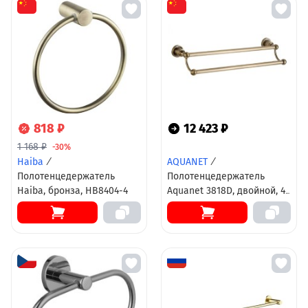
818 ₽
12 423 ₽
1 168 ₽
-30%
Haiba
/
AQUANET
/
Полотенцедержатель
Полотенцедержатель
Haiba, бронза, HB8404-4
Aquanet 3818D, двойной, 45
см, бронза (189260)