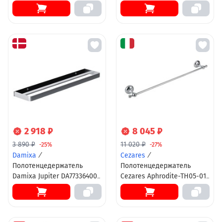
Cr 70 см, хром
нержавеющей стали BOCH
MANN (590х30х75), цвет
черный
2 918 ₽
8 045 ₽
3 890 ₽
11 020 ₽
-25%
-27%
Damixa
/
Cezares
/
Полотенцедержатель
Полотенцедержатель
Damixa Jupiter DA77336400
Cezares Aphrodite-TH05-01-
двойной 60 см, хром,
M, 40 см, хром
черный матовый