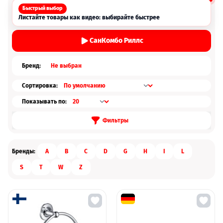
Быстрый выбор
Листайте товары как видео: выбирайте быстрее
СанКомбо Риллс
Бренд:
Не выбран
Сортировка:
Показывать по:
Фильтры
Бренды:
A
B
C
D
G
H
I
L
S
T
W
Z