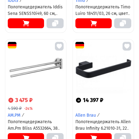
IDDIS
/
Timo
/
Полотенцедержатель Iddis
Полотенцедержатель Timo
Sena SENSS10i49, 60 см,
Luiro 18451/03, 26 см, цвет
хром
черный матовый
3 475 ₽
14 397 ₽
4 590 ₽
-24%
AM.PM
/
Allen Brau
/
Полотенцедержатель
Полотенцедержатель Allen
Am.Pm Bliss A5532664, 38
Brau Infinity 6.21010-31, 22
см, хром
см, цвет черный матовый