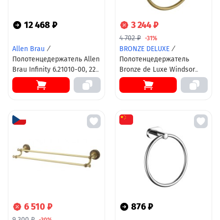
12 468 ₽
3 244 ₽
4 702 ₽
-31%
Allen Brau
/
BRONZE DELUXE
/
Полотенцедержатель Allen
Полотенцедержатель
Brau Infinity 6.21010-00, 22
Bronze de Luxe Windsor
см, цвет хром
K25004, бронза
6 510 ₽
876 ₽
9 300 ₽
-30%