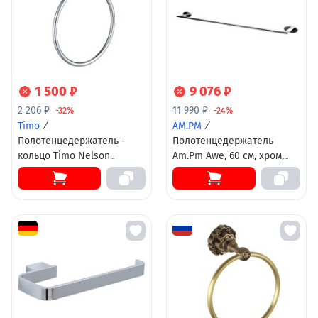
1 500 ₽
9 076 ₽
2 206 ₽
11 990 ₽
-32%
-24%
Timo
/
AM.PM
/
Полотенцедержатель -
Полотенцедержатель
кольцо Timo Nelson
Am.Pm Awe, 60 см, хром,
150050/00, 23.8 см, хром
A15346400