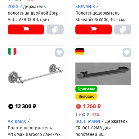
ZORG
/
Держатель
SHEVANIK
/
полотенца двойной Zorg
Полотенцедержатель
Antic AZR 13 BR, цвет
Shevanik SG5106, 16.5 см,
бронза, 64.9 см
цвет хром
Оригинал
Выгодно
12 300 ₽
1 268 ₽
1 950 ₽
-35%
ART&MAX
/
BOCH MANN
/
Держатель
Полотенцедержатель
CR-D01-02MB для
Art&Max Barocco AM-1779-
полотенец из