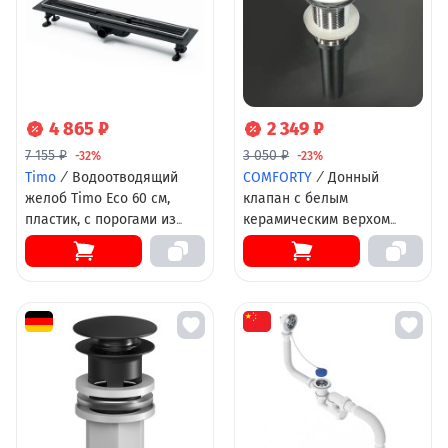
4 865 ₽
2 349 ₽
7 155 ₽
3 050 ₽
-32%
-23%
Timo
/
Водоотводящий
COMFORTY
/
Донный
желоб Timo Eco 60 см,
клапан с белым
пластик, с порогами из
керамическим верхом
нержавеющей стали, SP10-
Comforty, с переливом,
600
00004144039 (DK-01)