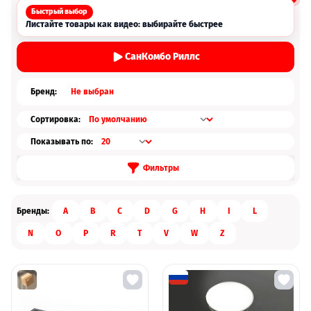
Быстрый выбор
Листайте товары как видео: выбирайте быстрее
СанКомбо Риллс
Бренд:
Не выбран
Сортировка:
Показывать по:
Фильтры
Бренды:
A
B
C
D
G
H
I
L
N
O
P
R
T
V
W
Z