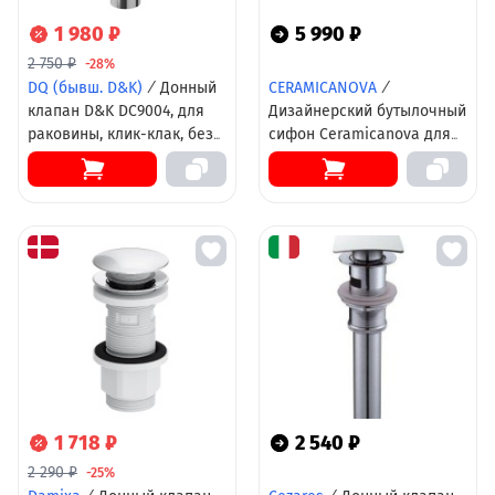
1 980 ₽
5 990 ₽
2 750 ₽
-28%
DQ (бывш. D&K)
/
Донный
CERAMICANOVA
/
клапан D&K DC9004, для
Дизайнерский бутылочный
раковины, клик-клак, без
сифон Ceramicanova для
перелива, цвет розовый
раковины с мокрым
затвором 70001CH, хром
1 718 ₽
2 540 ₽
2 290 ₽
-25%