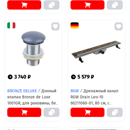
матовой керамической
крышкой, DBS-316MB
3 740 ₽
5 579 ₽
BRONZE DELUXE
/
Донный
RGW
/
Дренажный канал
клапан Bronze de Luxe
RGW Drain Leo-10
1001GR, для раковины, без
60211060-01, 80 см, с
перелива,Clik-Clak, цвет
решеткой из
серый
нержавеющей стали, хром