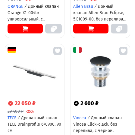
ORANGE
/
Донный клапан
Allen Brau
/
Донный
Orange X1-004br
клапан Allen Brau Eclipse,
универсальный, с
5.E1009-00, без перелива,
переливом, клик-клак,
хром
бронза
22 050 ₽
2 600 ₽
29 400 ₽
-25%
TECE
/
Дренажный канал
Vincea
/
Донный клапан
TECE Drainprofile 670900, 90
Vincea Click-clack, без
см
перелива, с черной