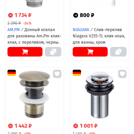
1 734 ₽
800 ₽
2 290 ₽
-24%
AM.PM
/
Донный клапан
NIAGARA
/
Слив-перелив
для раковины Am.Pm клик-
Niagara V255-TL клик-клак,
клак, с переливом, черный
для ванны, хром
матовый, F0700P22
1 442 ₽
1 001 ₽
2 090 ₽
1 450 ₽
-31%
-31%