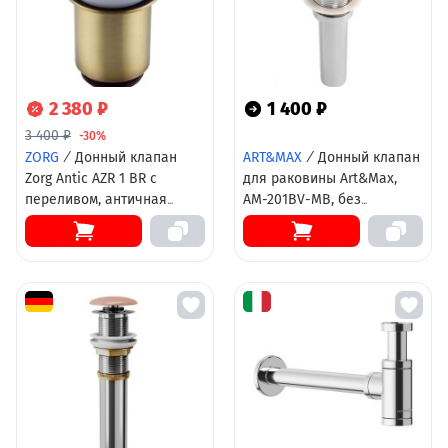
2 380 ₽
1 400 ₽
3 400 ₽
-30%
ZORG
/
Донный клапан
ART&MAX
/
Донный клапан
Zorg Antic AZR 1 BR с
для раковины Art&Max,
переливом, античная
AM-201BV-MB, без
бронза
перелива, цвет черный
матовый