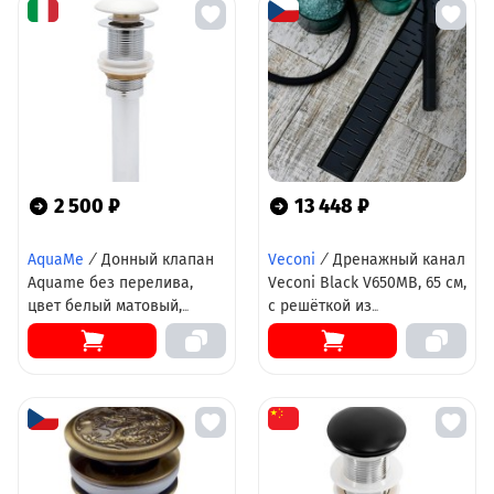
2 500 ₽
13 448 ₽
AquaMe
/
Донный клапан
Veconi
/
Дренажный канал
Aquame без перелива,
Veconi Black V650MB, 65 см,
цвет белый матовый,
с решёткой из
AQM7002-0MW
нержавеющей стали