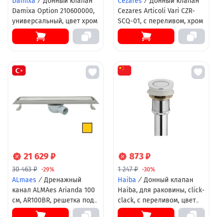
Damixa
/
Донный клапан
Cezares
/
Донный клапан
Damixa Option 210600000,
Cezares Articoli Vari CZR-
универсальный, цвет хром
SCQ-01, с переливом, хром
21 629 ₽
873 ₽
30 463 ₽
1 247 ₽
-29%
-30%
ALmaes
/
Дренажный
Haiba
/
Донный клапан
канал ALMAes Arianda 100
Haiba, для раковины, click-
см, AR100BR, решетка под
clack, с переливом, цвет
плитку, нержавеющая
хром, HB66-2