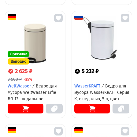
Оригинал
Выгодно
2 625 ₽
5 232 ₽
3 500 ₽
-25%
WeltWasser
/
Ведро для
WasserKRAFT
/
Ведро для
мусора WeltWasser Erfie
мусора WasserKRAFT Серия
BG 12L педальное
К, с педалью, 5 л, цвет
10000000904 Бежевое
-белый, K-635W