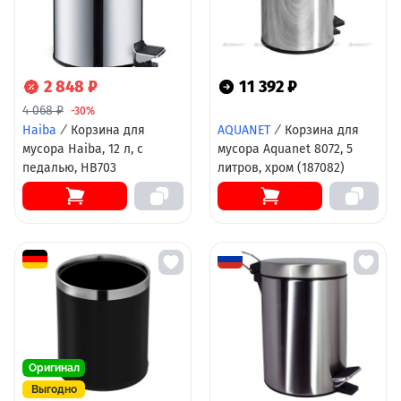
2 848 ₽
11 392 ₽
4 068 ₽
-30%
Haiba
/
Корзина для
AQUANET
/
Корзина для
мусора Haiba, 12 л, с
мусора Aquanet 8072, 5
педалью, HB703
литров, хром (187082)
Оригинал
Выгодно