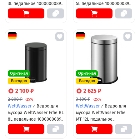
3L педальное 10000000895
5L педальное 10000000896
Черное
Черное
Оригинал
Оригинал
Выгодно
Выгодно
2 100 ₽
2 625 ₽
2 800 ₽
3 500 ₽
-25%
-25%
WeltWasser
/
Ведро для
WeltWasser
/
Ведро для
мусора WeltWasser Erfie BL
мусора WeltWasser Erfie
8L педальное 10000000897
MT 12L педальное
Черное
10000000892 Матовый
Хром