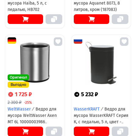
мусора Haiba, 5 л, с
мусора Aquanet 8073, 8
педалью, HB702
литров, хром (187083)
Оригинал
Выгодно
1 725 ₽
5 232 ₽
2 300 ₽
-25%
WeltWasser
/
Ведро для
WasserKRAFT
/
Ведро для
мусора WeltWasser Axen
мусора WasserKRAFT Серия
MT 6L 10000003986
К, с педалью, 5 л, цвет -
Матовая сталь
черный, K-635B