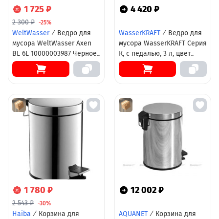
1 725 ₽
4 420 ₽
2 300 ₽
-25%
WeltWasser
/
Ведро для
WasserKRAFT
/
Ведро для
мусора WeltWasser Axen
мусора WasserKRAFT Серия
BL 6L 10000003987 Черное
К, с педалью, 3 л, цвет
матовое
никель, K-633NICKEL
1 780 ₽
12 002 ₽
2 543 ₽
-30%
Haiba
/
Корзина для
AQUANET
/
Корзина для