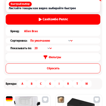
Быстрый выбор
Листайте товары как видео: выбирайте быстрее
СанКомбо Риллс
Бренд:
Allen Brau
Сортировка:
Показывать по:
Фильтры
Cбросить
Бренды:
A
B
C
G
I
R
T
W