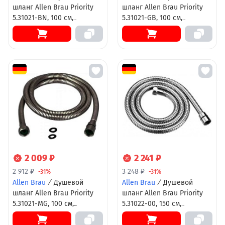
шланг Allen Brau Priority
шланг Allen Brau Priority
5.31021-BN, 100 см,
5.31021-GB, 100 см,
стальной,
стальной, золото
антиперекручивание,
брашированное
никель брашированный
2 009 ₽
2 241 ₽
2 912 ₽
3 248 ₽
-31%
-31%
Allen Brau
/
Душевой
Allen Brau
/
Душевой
шланг Allen Brau Priority
шланг Allen Brau Priority
5.31021-MG, 100 см,
5.31022-00, 150 см,
стальной, графит
стальной,
брашированный
антиперекручивание, хром