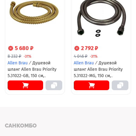
5 680 ₽
2 792 ₽
8 232 ₽
4 046 ₽
-31%
-31%
Allen Brau
/
Душевой
Allen Brau
/
Душевой
шланг Allen Brau Priority
шланг Allen Brau Priority
5.31022-GB, 150 см,
5.31022-MG, 150 см,
стальной, золото
стальной, графит
брашированное
брашированный
САНКОМБО