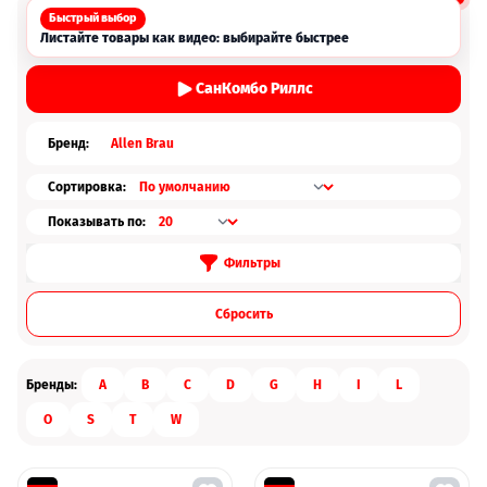
Быстрый выбор
Листайте товары как видео: выбирайте быстрее
СанКомбо Риллс
Бренд:
Allen Brau
Сортировка:
Показывать по:
Фильтры
Cбросить
Бренды:
A
B
C
D
G
H
I
L
O
S
T
W