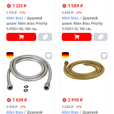
1 223 ₽
1 589 ₽
1 772 ₽
2 303 ₽
-31%
-31%
Allen Brau
/
Душевой
Allen Brau
/
Душевой
шланг Allen Brau Priority
шланг Allen Brau Priority
5.31021-00, 100 см,
5.31021-31, 100 см,
стальной,
стальной,
антиперекручивание, хром
антиперекручивание,
черный матовый
1 639 ₽
2 918 ₽
2 376 ₽
4 230 ₽
-31%
-31%
Allen Brau
/
Душевой
Allen Brau
/
Душевой