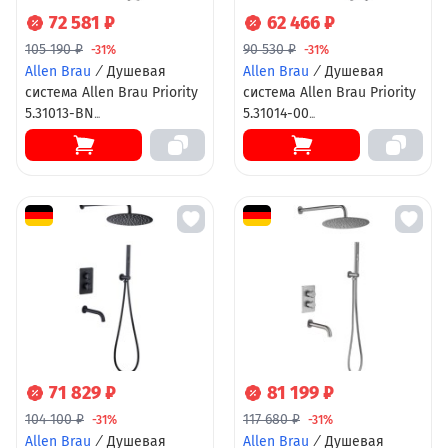
72 581 ₽
62 466 ₽
105 190 ₽
90 530 ₽
-31%
-31%
Allen Brau
/
Душевая
Allen Brau
/
Душевая
система Allen Brau Priority
система Allen Brau Priority
5.31013-BN
5.31014-00
термостатическая,
термостатическая,
верхний и ручной душ,
верхний и ручной душ,
никель брашированный
излив, хром
71 829 ₽
81 199 ₽
104 100 ₽
117 680 ₽
-31%
-31%
Allen Brau
/
Душевая
Allen Brau
/
Душевая