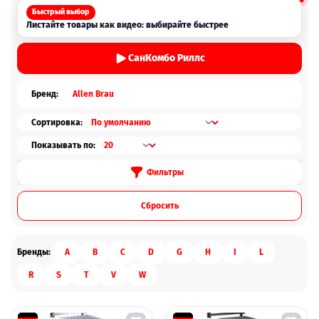
Быстрый выбор
Листайте товары как видео: выбирайте быстрее
СанКомбо Риллс
Бренд:
Allen Brau
Сортировка:
Показывать по:
Фильтры
Cбросить
Бренды:
A
B
C
D
G
H
I
L
R
S
T
V
W