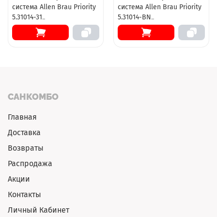
система Allen Brau Priority
система Allen Brau Priority
5.31014-31
5.31014-BN
термостатическая,
термостатическая,
верхний и ручной душ,
верхний и ручной душ,
излив, черная матовая
излив, никель
брашированный
САНКОМБО
Главная
Доставка
Возвраты
Распродажа
Акции
Контакты
Личный Кабинет