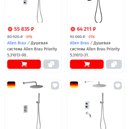
55 835 ₽
64 211 ₽
80 920 ₽
93 060 ₽
-31%
-31%
Allen Brau
/
Душевая
Allen Brau
/
Душевая
система Allen Brau Priority
система Allen Brau Priority
5.31013-00
5.31013-31
термостатическая,
термостатическая,
верхний и ручной душ,
верхний и ручной душ,
хром
черная матовая