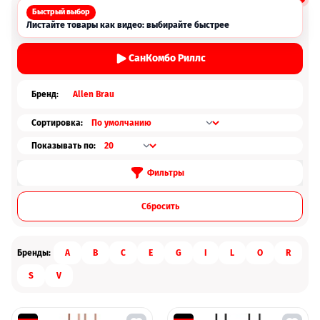
Быстрый выбор
Листайте товары как видео: выбирайте быстрее
СанКомбо Риллс
Бренд:
Allen Brau
Сортировка:
Показывать по:
Фильтры
Cбросить
Бренды:
A
B
C
E
G
I
L
O
R
S
V