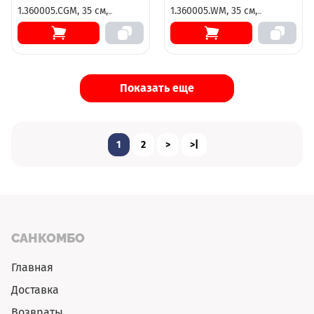
1.360005.CGM, 35 см,
1.360005.WM, 35 см,
подвесной, олива матовый
подвесной, белый
матовый
Показать еще
1
2
>
>|
САНКОМБО
Главная
Доставка
Возвраты