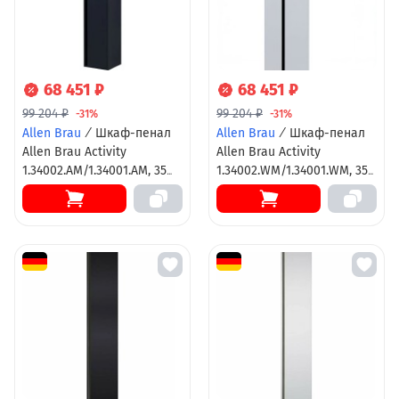
68 451 ₽
68 451 ₽
99 204 ₽
99 204 ₽
-31%
-31%
Allen Brau
/
Шкаф-пенал
Allen Brau
/
Шкаф-пенал
Allen Brau Activity
Allen Brau Activity
1.34002.AM/1.34001.AM, 35
1.34002.WM/1.34001.WM, 35
см, подвесной, антрацит
см, с LED подсветкой,
матовый/черный браш,
подвесной, левый/правый,
левый/правый
белый матовый/черный
браш