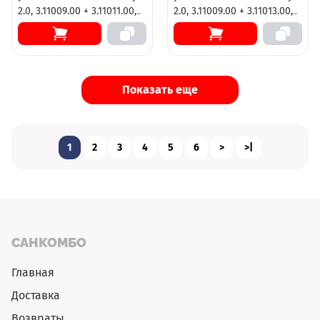
2.0, 3.11009.00 + 3.11011.00,
2.0, 3.11009.00 + 3.11013.00,
150 х 80 см, стекло
150 х 90 см, стекло
прозрачное, профиль хром
прозрачное, профиль хром
Показать еще
1
2
3
4
5
6
>
>|
САНКОМБО
Главная
Доставка
Возвраты