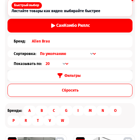
Быстрый выбор
Листайте товары как видео: выбирайте быстрее
СанКомбо Риллс
Бренд:
Allen Brau
Сортировка:
Показывать по:
Фильтры
Cбросить
Бренды:
A
B
C
G
I
M
N
O
P
R
T
V
W