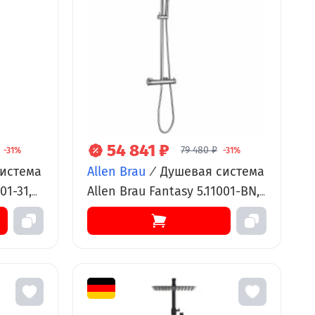
54 841 ₽
79 480 ₽
-31%
-31%
истема
Allen Brau
/
Душевая система
01-31,
Allen Brau Fantasy 5.11001-BN,
рхний и
термостатическая, верхний и
ручной душ, никель
брашированный