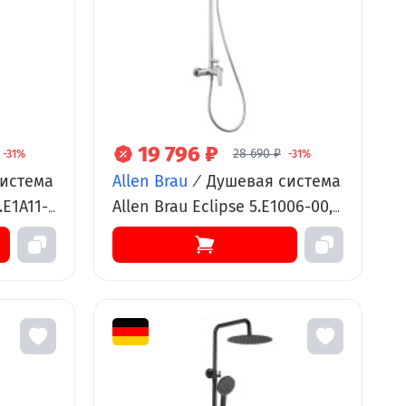
19 796 ₽
28 690 ₽
-31%
-31%
истема
Allen Brau
/
Душевая система
.E1A11-
Allen Brau Eclipse 5.E1006-00,
 цвет
хром