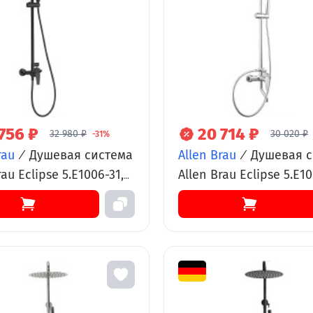
756 ₽
20 714 ₽
32 980 ₽
30 020 ₽
-31%
rau
/
Душевая система
Allen Brau
/
Душевая с
rau Eclipse 5.E1006-31,
Allen Brau Eclipse 5.E10
й матовый
хром