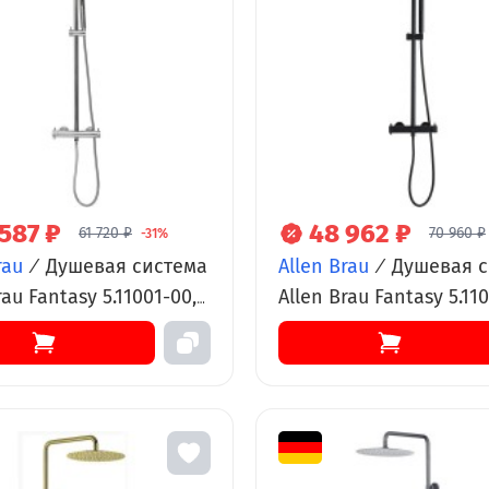
587 ₽
48 962 ₽
61 720 ₽
70 960 ₽
-31%
rau
/
Душевая система
Allen Brau
/
Душевая с
rau Fantasy 5.11001-00,
Allen Brau Fantasy 5.110
татическая, верхний и
термостатическая, ве
 душ, хром
ручной душ, черный
матовый