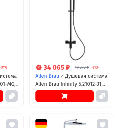
34 065 ₽
49 370 ₽
-31%
-31%
истема
Allen Brau
/
Душевая система
001-MG,
Allen Brau Infinity 5.21012-31,
ет
верхний и ручной душ,
черный матовый