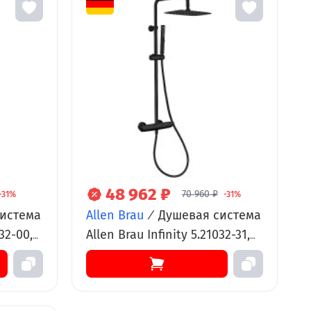
48 962 ₽
70 960 ₽
-31%
-31%
истема
Allen Brau
/
Душевая система
032-00,
Allen Brau Infinity 5.21032-31,
ом
термостатическая, черный
матовый