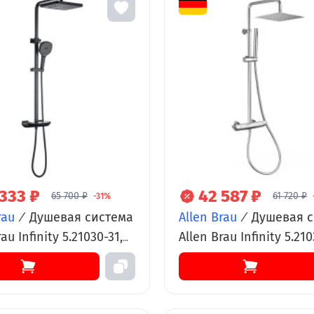
 333 ₽
42 587 ₽
65 700 ₽
61 720 ₽
-31%
rau
/
Душевая система
Allen Brau
/
Душевая с
au Infinity 5.21030-31,
Allen Brau Infinity 5.21
й матовый
термостатическая, хр