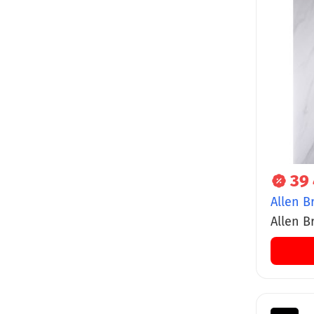
39
Allen B
Allen Br
верхни
излив,