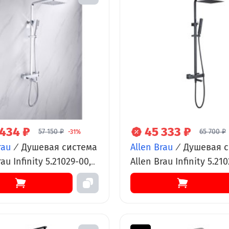
 434 ₽
45 333 ₽
57 150 ₽
65 700 ₽
-31%
rau
/
Душевая система
Allen Brau
/
Душевая с
au Infinity 5.21029-00,
Allen Brau Infinity 5.210
й и ручной душ,
верхний и ручной душ
 хром
излив, черный матов