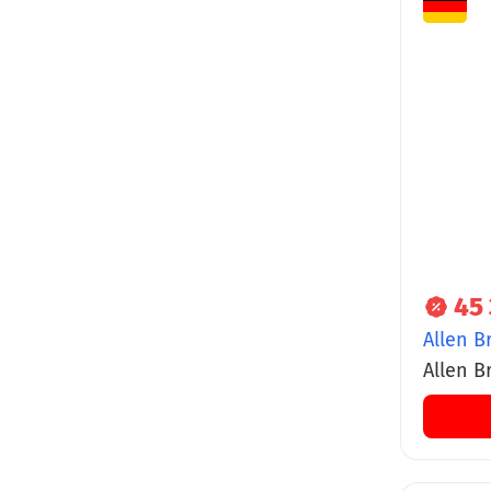
45
Allen B
Allen Br
черны