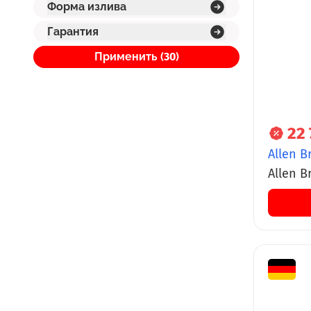
Форма излива
Гарантия
Применить (
30
)
22 
Allen B
Allen B
черны