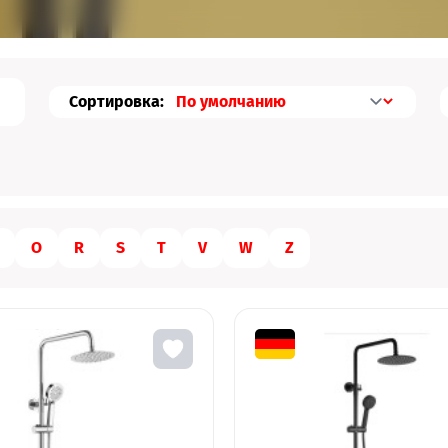
Сортировка:
O
R
S
T
V
W
Z