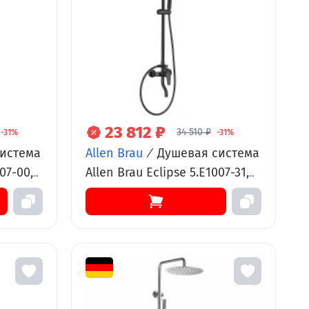
23 812 ₽
34 510 ₽
-31%
-31%
истема
Allen Brau
/
Душевая система
07-00,
Allen Brau Eclipse 5.E1007-31,
черный матовый