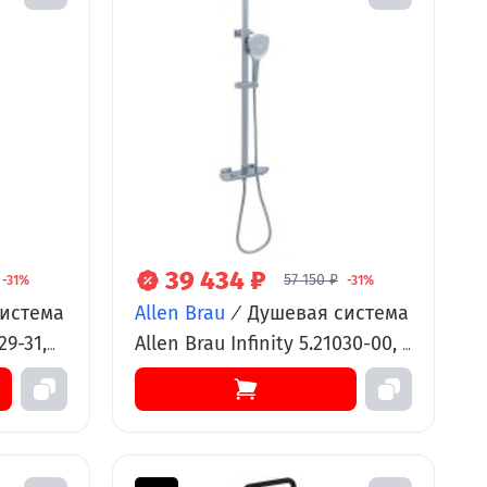
39 434 ₽
57 150 ₽
-31%
-31%
истема
Allen Brau
/
Душевая система
29-31,
Allen Brau Infinity 5.21030-00, с
,
изливом, хром
ый