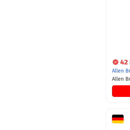
42 
Allen B
Allen B
термос
ручной