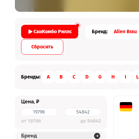
Бренд:
Allen Brau
СанКомбо Риллс
Cбросить
Бренды:
A
B
C
D
G
H
I
L
Цена, ₽
-
от 19796
до 54842
Бренд