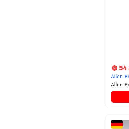
54 
Allen B
Allen B
термос
браши