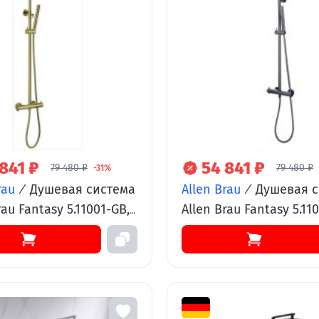
841 ₽
54 841 ₽
79 480 ₽
79 480 ₽
-31%
rau
/
Душевая система
Allen Brau
/
Душевая с
rau Fantasy 5.11001-GB,
Allen Brau Fantasy 5.11
татическая, золото
термостатическая, цв
рованное
графит браш