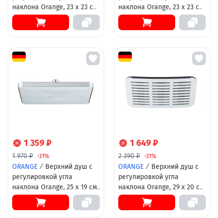
наклона Orange, 23 х 23 см,
наклона Orange, 23 х 23 см,
цвет хром, S13TScr
черный матовый, S13TSb
1 359 ₽
1 649 ₽
1 970 ₽
2 390 ₽
-31%
-31%
ORANGE
/
Верхний душ с
ORANGE
/
Верхний душ с
регулировкой угла
регулировкой угла
наклона Orange, 25 х 19 см,
наклона Orange, 29 x 20 см,
прямоугольный, хром,
хром, S10TS
S12TS