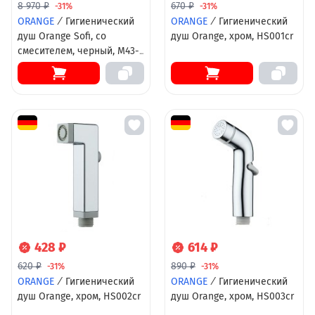
8 970 ₽
670 ₽
-31%
-31%
ORANGE
/
Гигиенический
ORANGE
/
Гигиенический
душ Orange Sofi, со
душ Orange, хром, HS001cr
смесителем, черный, M43-
831b, для установки на
унитаз
428 ₽
614 ₽
620 ₽
890 ₽
-31%
-31%
ORANGE
/
Гигиенический
ORANGE
/
Гигиенический
душ Orange, хром, HS002cr
душ Orange, хром, HS003cr