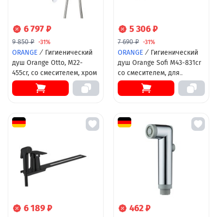
6 797 ₽
5 306 ₽
9 850 ₽
7 690 ₽
-31%
-31%
ORANGE
/
Гигиенический
ORANGE
/
Гигиенический
душ Orange Otto, M22-
душ Orange Sofi M43-831cr
455cr, со смесителем, хром
со смесителем, для
установки на унитаз, хром
6 189 ₽
462 ₽