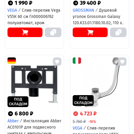
1 990 ₽
39 400 ₽
VEGA
/
Слив-перелив Vega
GROSSMAN
/
Душевой
V55К 60 см Гл000006762
уголок Grossman Galaxy
полуавтомат, хром
120.K33.01.1180.10.02, 110 х
80 см, стекло шиншилла,
профиль хром
ПОД
ПОД
СКЛАДОМ
СКЛАДОМ
6 800 ₽
4 723 ₽
Abber
/
Инсталляция Abber
5 760 ₽
-18%
AC0101P для подвесного
VEGA
/
Слив-перелив
унитаза с импульсным