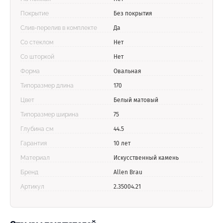
Покрытие
Без покрытия
Слив-перелив в комплекте
Да
Со стеклом
Нет
Со шторкой
Нет
Форма
Овальная
Типоразмер длина
170
Цвет
Белый матовый
Типоразмер ширина
75
Глубина см
44.5
Гарантия
10 лет
Материал
Искусственный камень
Бренд
Allen Brau
Артикул
2.35004.21