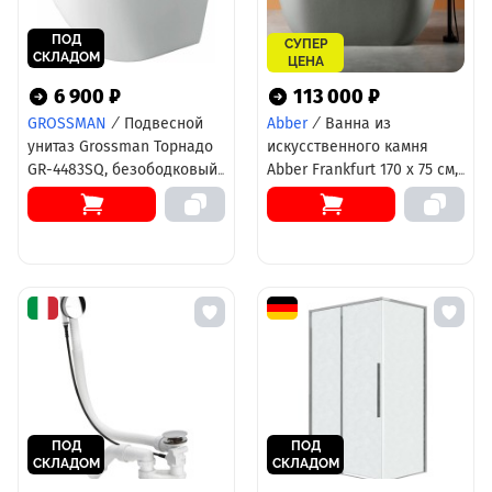
ПОД
СУПЕР
СКЛАДОМ
ЦЕНА
6 900 ₽
113 000 ₽
GROSSMAN
/
Подвесной
Abber
/
Ванна из
унитаз Grossman Торнадо
искусственного камня
GR-4483SQ, безободковый,
Abber Frankfurt 170 х 75 см,
крышка-сиденье
светло - серая матовая,
микролифт, белый
AM9941MLG
ПОД
ПОД
СКЛАДОМ
СКЛАДОМ