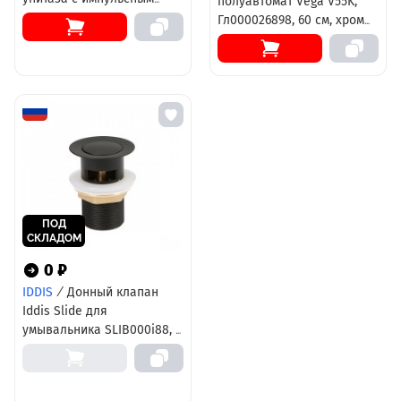
полуавтомат Vega V55K,
смывом
Гл000026898, 60 см, хром
матовый
ПОД
СКЛАДОМ
0 ₽
IDDIS
/
Донный клапан
Iddis Slide для
умывальника SLIB000i88, с
переливом, черный