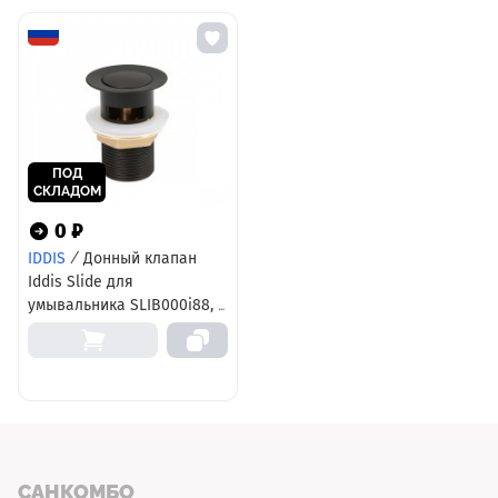
ПОД
СКЛАДОМ
0 ₽
IDDIS
/
Донный клапан
Iddis Slide для
умывальника SLIB000i88, с
переливом, черный
САНКОМБО