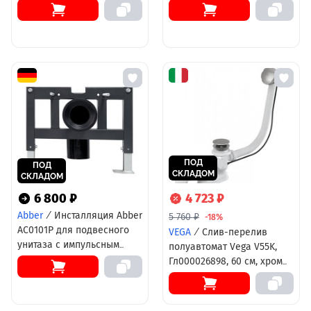
80 см, стекло шиншилла,
профиль хром
ПОД
ПОД
СКЛАДОМ
СКЛАДОМ
6 800 ₽
4 723 ₽
Abber
/
Инсталляция Abber
5 760 ₽
-18%
AC0101P для подвесного
VEGA
/
Слив-перелив
унитаза с импульсным
полуавтомат Vega V55K,
смывом
Гл000026898, 60 см, хром
матовый