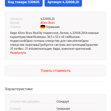
Код товара: 530605
Артикул: 4.32008.20
Артикул:
4.32008.20
Бренд:
Allen Brau
Страна:
Германия
Биде Allen Brau Reality подвесное, белое, 4.32008.20Основные
характеристики:Размеры: 36.5 х 53 х 40 смМонтаж:
подвеснойОдно готовое отверстие для смесителяОдно
отверстие переливаТребуется система инсталляцииГарантия:
25 летВес: 21 кгКомплектация: биде, комплект креплений.
Развернуть
Узнать стоимость
Характеристики
Стилистика дизайна
Стандарт
Страна
Германия