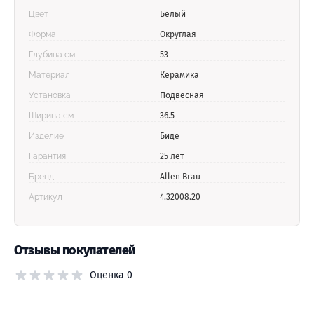
Цвет
Белый
Форма
Округлая
Глубина см
53
Материал
Керамика
Установка
Подвесная
Ширина см
36.5
Изделие
Биде
Гарантия
25 лет
Бренд
Allen Brau
Артикул
4.32008.20
Отзывы покупателей
Оценка 0