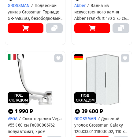
GROSSMAN
/
Подвесной
Abber
/
Ванна из
унитаз Grossman Торнадо
искусственного камня
GR-4483SQ, безободковый,
Abber Frankfurt 170 х 75 см,
крышка-сиденье
светло - серая матовая,
микролифт, белый
AM9941MLG
ПОД
ПОД
СКЛАДОМ
СКЛАДОМ
1 990 ₽
39 400 ₽
VEGA
/
Слив-перелив Vega
GROSSMAN
/
Душевой
V55К 60 см Гл000006762
уголок Grossman Galaxy
полуавтомат, хром
120.K33.01.1180.10.02, 110 х