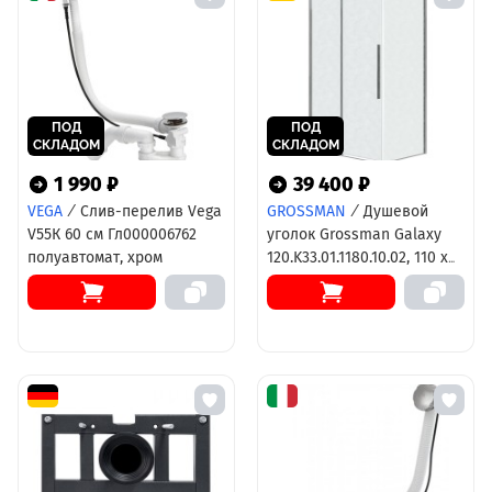
ПОД
ПОД
СКЛАДОМ
СКЛАДОМ
1 990 ₽
39 400 ₽
VEGA
/
Слив-перелив Vega
GROSSMAN
/
Душевой
V55К 60 см Гл000006762
уголок Grossman Galaxy
полуавтомат, хром
120.K33.01.1180.10.02, 110 х
80 см, стекло шиншилла,
профиль хром