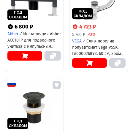
ПОД
ПОД
СКЛАДОМ
СКЛАДОМ
6 800 ₽
4 723 ₽
Abber
/
Инсталляция Abber
5 760 ₽
-18%
AC0101P для подвесного
VEGA
/
Слив-перелив
унитаза с импульсным
полуавтомат Vega V55K,
смывом
Гл000026898, 60 см, хром
матовый
ПОД
СКЛАДОМ