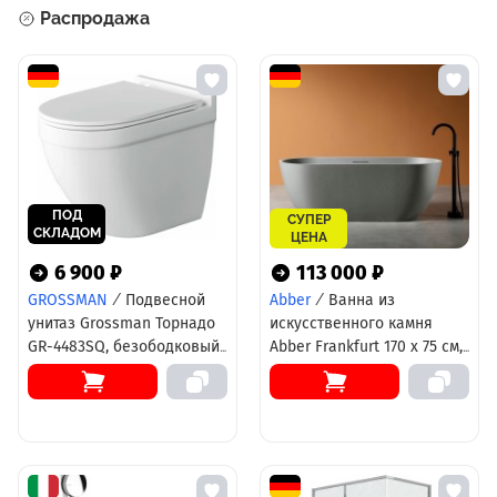
Распродажа
ПОД
СУПЕР
СКЛАДОМ
ЦЕНА
6 900 ₽
113 000 ₽
GROSSMAN
/
Подвесной
Abber
/
Ванна из
унитаз Grossman Торнадо
искусственного камня
GR-4483SQ, безободковый,
Abber Frankfurt 170 х 75 см,
крышка-сиденье
светло - серая матовая,
микролифт, белый
AM9941MLG