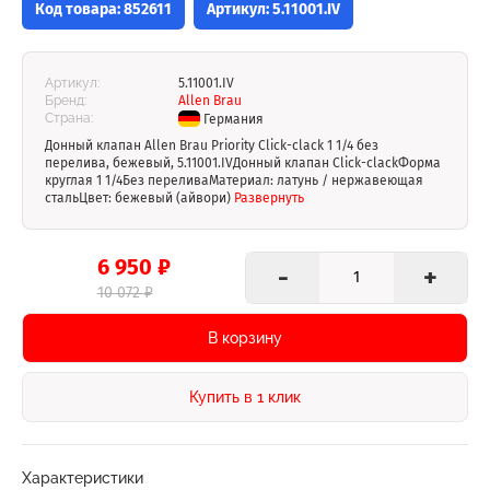
Код товара: 852611
Артикул: 5.11001.IV
Артикул:
5.11001.IV
Бренд:
Allen Brau
Страна:
Германия
Донный клапан Allen Brau Priority Click-clack 1 1/4 без
перелива, бежевый, 5.11001.IVДонный клапан Click-clackФорма
круглая 1 1/4Без переливаМатериал: латунь / нержавеющая
стальЦвет: бежевый (айвори)
Развернуть
6 950 ₽
-
+
10 072 ₽
В корзину
Купить в 1 клик
Характеристики