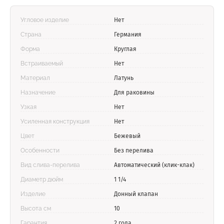
Угловое изделие
Нет
Страна
Германия
Форма
Круглая
Встраиваемый
Нет
Материал
Латунь
Назначение
Для раковины
Узкая
Нет
Усиленная конструкция
Нет
Цвет
Бежевый
Особенности
Без перелива
Вид слива-перелива
Автоматический (клик-клак)
Диаметр дюйм
1 1/4
Изделие
Донный клапан
Высота см
10
Гарантия
2 года